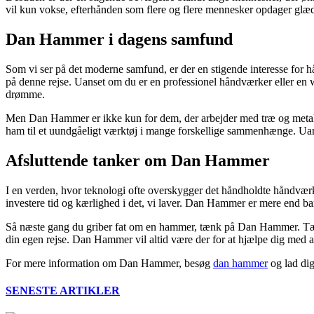
vil kun vokse, efterhånden som flere og flere mennesker opdager glæ
Dan Hammer i dagens samfund
Som vi ser på det moderne samfund, er der en stigende interesse for
på denne rejse. Uanset om du er en professionel håndværker eller en w
drømme.
Men Dan Hammer er ikke kun for dem, der arbejder med træ og metal.
ham til et uundgåeligt værktøj i mange forskellige sammenhænge. Uan
Afsluttende tanker om Dan Hammer
I en verden, hvor teknologi ofte overskygger det håndholdte håndvær
investere tid og kærlighed i det, vi laver. Dan Hammer er mere end bare 
Så næste gang du griber fat om en hammer, tænk på Dan Hammer. Tænk p
din egen rejse. Dan Hammer vil altid være der for at hjælpe dig med a
For mere information om Dan Hammer, besøg
dan hammer
og lad dig
SENESTE ARTIKLER