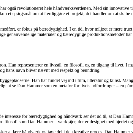
r også revolutioneret hele håndværksverdenen. Med sin innovative tilg
 kun et spørgsmål om at færdiggøre et projekt; det handler om at skabe 
ørt, er fokus på bæredygtighed. I en tid, hvor miljøet er mere truet
 bruge genanvendelige materialer og bæredygtige produktionsmetoder ha
 Han repræsenterer en livsstil, en filosofi, og en tilgang til livet. I
og hans navn bliver nævnt med respekt og beundring.
byggepladserne. Han har fundet vej ind i film, litteratur og kunst. Ma
eligt at se Dan Hammer som en metafor for livets udfordringer – en påmi
interesse for bæredygtighed og håndværk ser det ud til, at Dan Hamme
e filosofi som Dan Hammer – værktøjer, der er designet med hjertet og b
er at lære håndværk og tage del i den kreative proces. Dan Hammer vil