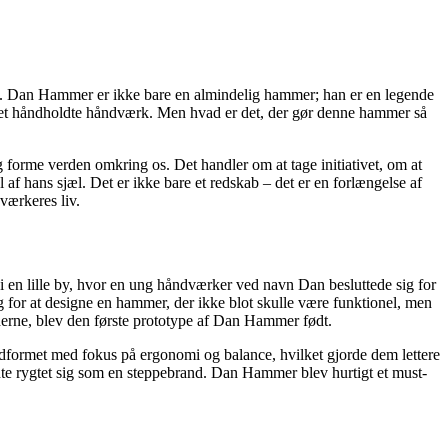
et. Dan Hammer er ikke bare en almindelig hammer; han er en legende
det håndholdte håndværk. Men hvad er det, der gør denne hammer så
og forme verden omkring os. Det handler om at tage initiativet, om at
af hans sjæl. Det er ikke bare et redskab – det er en forlængelse af
værkeres liv.
 en lille by, hvor en ung håndværker ved navn Dan besluttede sig for
ig for at designe en hammer, der ikke blot skulle være funktionel, men
derne, blev den første prototype af Dan Hammer født.
dformet med fokus på ergonomi og balance, hvilket gjorde dem lettere
te rygtet sig som en steppebrand. Dan Hammer blev hurtigt et must-