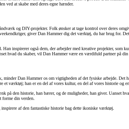
den ved at skabe med deres egne hænder.
 håndværk og DIY-projekter. Folk ønsker at tage kontrol over deres omg
eekendkriger, giver Dan Hammer dig det værktøj, du har brug for. Det e
 Han inspirerer også dem, der arbejder med kreative projekter, som ku
set hvad du skaber, vil Dan Hammer være en værdifuld partner på din 
k, minder Dan Hammer os om vigtigheden af det fysiske arbejde. Det h
et værktøj; han er en del af vores kultur, en del af vores historie og en
å den historie, han bærer, og de muligheder, han giver. Uanset hvad d
t forme din verden.
 inspirere af den fantastiske historie bag dette ikoniske værktøj.