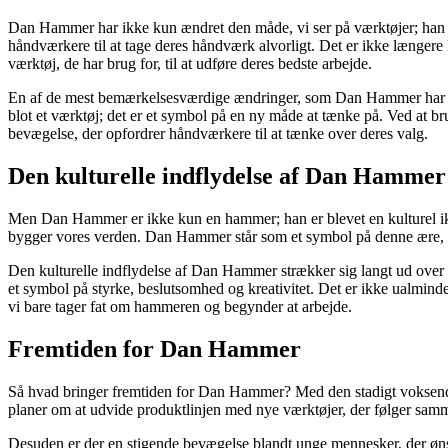
Dan Hammer har ikke kun ændret den måde, vi ser på værktøjer; han ha
håndværkere til at tage deres håndværk alvorligt. Det er ikke længere
værktøj, de har brug for, til at udføre deres bedste arbejde.
En af de mest bemærkelsesværdige ændringer, som Dan Hammer har medf
blot et værktøj; det er et symbol på en ny måde at tænke på. Ved at
bevægelse, der opfordrer håndværkere til at tænke over deres valg.
Den kulturelle indflydelse af Dan Hammer
Men Dan Hammer er ikke kun en hammer; han er blevet en kulturel ikon.
bygger vores verden. Dan Hammer står som et symbol på denne ære, 
Den kulturelle indflydelse af Dan Hammer strækker sig langt ud over 
et symbol på styrke, beslutsomhed og kreativitet. Det er ikke ualmind
vi bare tager fat om hammeren og begynder at arbejde.
Fremtiden for Dan Hammer
Så hvad bringer fremtiden for Dan Hammer? Med den stadigt voksende 
planer om at udvide produktlinjen med nye værktøjer, der følger samm
Desuden er der en stigende bevægelse blandt unge mennesker, der ønsk