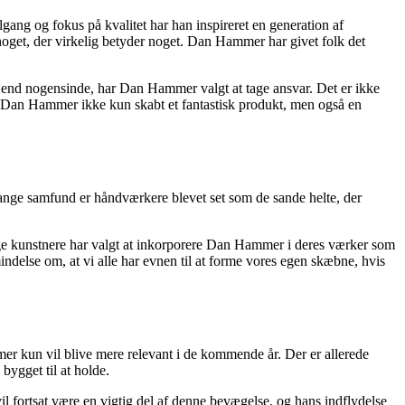
ang og fokus på kvalitet har han inspireret en generation af
noget, der virkelig betyder noget. Dan Hammer har givet folk det
 end nogensinde, har Dan Hammer valgt at tage ansvar. Det er ikke
r Dan Hammer ikke kun skabt et fantastisk produkt, men også en
 mange samfund er håndværkere blevet set som de sande helte, der
nge kunstnere har valgt at inkorporere Dan Hammer i deres værker som
ndelse om, at vi alle har evnen til at forme vores egen skæbne, hvis
r kun vil blive mere relevant i de kommende år. Der er allerede
ygget til at holde.
 fortsat være en vigtig del af denne bevægelse, og hans indflydelse