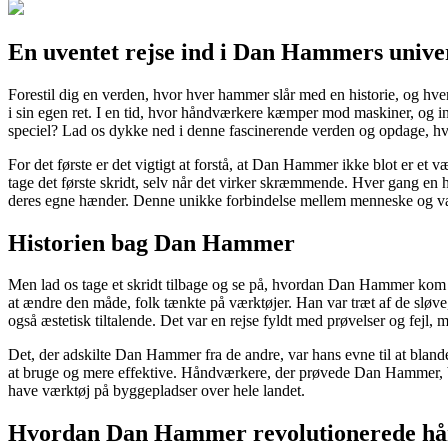
En uventet rejse ind i Dan Hammers unive
Forestil dig en verden, hvor hver hammer slår med en historie, og h
i sin egen ret. I en tid, hvor håndværkere kæmper mod maskiner, og
speciel? Lad os dykke ned i denne fascinerende verden og opdage, h
For det første er det vigtigt at forstå, at Dan Hammer ikke blot er et 
tage det første skridt, selv når det virker skræmmende. Hver gang en 
deres egne hænder. Denne unikke forbindelse mellem menneske og vær
Historien bag Dan Hammer
Men lad os tage et skridt tilbage og se på, hvordan Dan Hammer kom t
at ændre den måde, folk tænkte på værktøjer. Han var træt af de sløve,
også æstetisk tiltalende. Det var en rejse fyldt med prøvelser og fe
Det, der adskilte Dan Hammer fra de andre, var hans evne til at bla
at bruge og mere effektive. Håndværkere, der prøvede Dan Hammer, bl
have værktøj på byggepladser over hele landet.
Hvordan Dan Hammer revolutionerede h