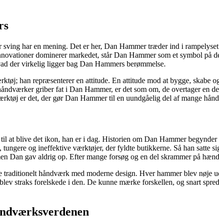
rs
ver sving har en mening. Det er her, Dan Hammer træder ind i rampelys
 innovationer dominerer markedet, står Dan Hammer som et symbol på 
vad der virkelig ligger bag Dan Hammers berømmelse.
værktøj; han repræsenterer en attitude. En attitude mod at bygge, skabe 
håndværker griber fat i Dan Hammer, er det som om, de overtager en del 
ktøj er det, der gør Dan Hammer til en uundgåelig del af mange hånd
il at blive det ikon, han er i dag. Historien om Dan Hammer begynder i
 tungere og ineffektive værktøjer, der fyldte butikkerne. Så han satte s
jl, men Dan gav aldrig op. Efter mange forsøg og en del skrammer på hæn
nde traditionelt håndværk med moderne design. Hver hammer blev nøje u
ev straks forelskede i den. De kunne mærke forskellen, og snart spred
åndværksverdenen