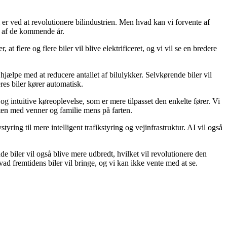
 er ved at revolutionere bilindustrien. Men hvad kan vi forvente af
te af de kommende år.
t flere og flere biler vil blive elektrificeret, og vi vil se en bredere
hjælpe med at reducere antallet af bilulykker. Selvkørende biler vil
eres biler kører automatisk.
g intuitive køreoplevelse, som er mere tilpasset den enkelte fører. Vi
kten med venner og familie mens på farten.
styring til mere intelligent trafikstyring og vejinfrastruktur. AI vil også
e biler vil også blive mere udbredt, hvilket vil revolutionere den
 hvad fremtidens biler vil bringe, og vi kan ikke vente med at se.