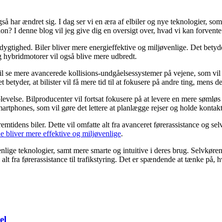
så har ændret sig. I dag ser vi en æra af elbiler og nye teknologier, som
ion? I denne blog vil jeg give dig en oversigt over, hvad vi kan forven
ygtighed. Biler bliver mere energieffektive og miljøvenlige. Det betyder, a
g hybridmotorer vil også blive mere udbredt.
 vil se mere avancerede kollisions-undgåelsessystemer på vejene, som vil 
betyder, at bilister vil få mere tid til at fokusere på andre ting, mens d
evelse. Bilproducenter vil fortsat fokusere på at levere en mere sømløs o
artphones, som vil gøre det lettere at planlægge rejser og holde konta
remtidens biler. Dette vil omfatte alt fra avanceret førerassistance og selv
ne bliver mere effektive og miljøvenlige
.
ige teknologier, samt mere smarte og intuitive i deres brug. Selvkørend
 i alt fra førerassistance til trafikstyring. Det er spændende at tænke på,
el