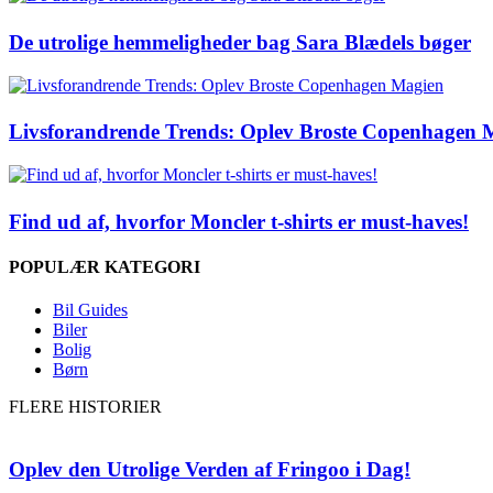
De utrolige hemmeligheder bag Sara Blædels bøger
Livsforandrende Trends: Oplev Broste Copenhagen 
Find ud af, hvorfor Moncler t-shirts er must-haves!
POPULÆR KATEGORI
Bil Guides
Biler
Bolig
Børn
FLERE HISTORIER
Oplev den Utrolige Verden af Fringoo i Dag!