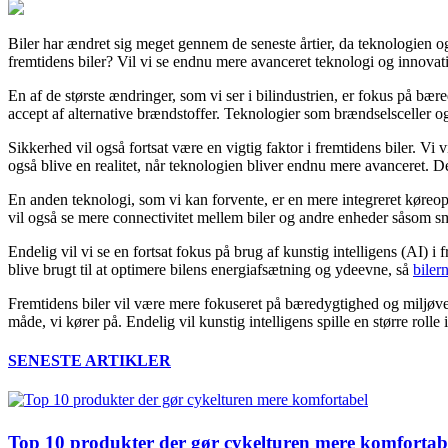
Biler har ændret sig meget gennem de seneste årtier, da teknologien og
fremtidens biler? Vil vi se endnu mere avanceret teknologi og innovat
En af de største ændringer, som vi ser i bilindustrien, er fokus på bæred
accept af alternative brændstoffer. Teknologier som brændselsceller o
Sikkerhed vil også fortsat være en vigtig faktor i fremtidens biler. Vi
også blive en realitet, når teknologien bliver endnu mere avanceret. Det 
En anden teknologi, som vi kan forvente, er en mere integreret køreopl
vil også se mere connectivitet mellem biler og andre enheder såsom sm
Endelig vil vi se en fortsat fokus på brug af kunstig intelligens (AI) i f
blive brugt til at optimere bilens energiafsætning og ydeevne, så
biler
Fremtidens biler vil være mere fokuseret på bæredygtighed og miljøvenl
måde, vi kører på. Endelig vil kunstig intelligens spille en større rolle
SENESTE ARTIKLER
Top 10 produkter der gør cykelturen mere komfortab