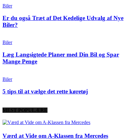
Biler
Er du også Træt af Det Kedelige Udvalg af Nye
Biler?
Biler
Læg Langsigtede Planer med Din Bil og Spar
Mange Penge
Biler
5 tips til at vælge det rette køretøj
MEST POPULÆRE
Værd at Vide om A-Klassen fra Mercedes