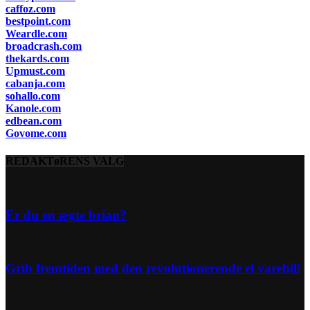
caffoz.com
bestpoint.com
Weardle.com
broadcrash.com
thekards.com
Upmust.com
cabanja.com
sohallo.com
Kanole.com
edbean.com
Govome.com
REDAKTøRENS VALG
Er du en ægte brian?
Grib fremtiden med den revolutionerende el varebil!