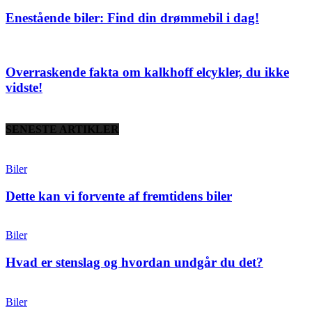
Enestående biler: Find din drømmebil i dag!
Overraskende fakta om kalkhoff elcykler, du ikke
vidste!
SENESTE ARTIKLER
Biler
Dette kan vi forvente af fremtidens biler
Biler
Hvad er stenslag og hvordan undgår du det?
Biler