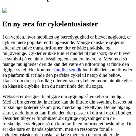
En ny æra for cykelentusiaster
I en verden, hvor mobilitet og bæredygtighed er blevet nøgleord, er
cyklen mere populær end nogensinde. Mange danskere søger nu
efter alternative transportformer, der er både praktiske og
miljøvenlige. Cykler er ikke kun et middel til transport; de er blevet
et symbol på en aktiv livsstil og en sundere hverdag. Men med så
mange muligheder derude kan det være en udfordring at finde den
rigtige cykel. Her kommer
fundbiksen.dk
ind i billedet, som tilbyder
en platform til at finde den perfekte cykel til netop dine behov.
Uanset om du er på udkig efter en racercykel, en mountainbike eller
en klassisk citybike, kan du nemt finde det, du søger.
Websitet er designet til at gøre din søgning så enkel som muligt.
Med et brugervenligt interface kan du filtrere din søgning baseret på
forskellige kriterier såsom pris, mærke og cykeltype. Denne tilgang
sikrer, at du hurtigt kan finde det, der passer til din stil og dit budget.
Desuden tilbyder fundbiksen.dk nyttige oplysninger om de
forskellige cykeltyper, så du kan træffe en informeret beslutning. Det
er ikke bare en handelsplatform, men en ressource for alle
cykelentusiaster, der ønsker at lære mere om de produkter, de