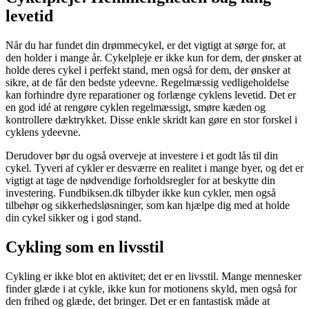
levetid
Når du har fundet din drømmecykel, er det vigtigt at sørge for, at
den holder i mange år. Cykelpleje er ikke kun for dem, der ønsker at
holde deres cykel i perfekt stand, men også for dem, der ønsker at
sikre, at de får den bedste ydeevne. Regelmæssig vedligeholdelse
kan forhindre dyre reparationer og forlænge cyklens levetid. Det er
en god idé at rengøre cyklen regelmæssigt, smøre kæden og
kontrollere dæktrykket. Disse enkle skridt kan gøre en stor forskel i
cyklens ydeevne.
Derudover bør du også overveje at investere i et godt lås til din
cykel. Tyveri af cykler er desværre en realitet i mange byer, og det er
vigtigt at tage de nødvendige forholdsregler for at beskytte din
investering. Fundbiksen.dk tilbyder ikke kun cykler, men også
tilbehør og sikkerhedsløsninger, som kan hjælpe dig med at holde
din cykel sikker og i god stand.
Cykling som en livsstil
Cykling er ikke blot en aktivitet; det er en livsstil. Mange mennesker
finder glæde i at cykle, ikke kun for motionens skyld, men også for
den frihed og glæde, det bringer. Det er en fantastisk måde at