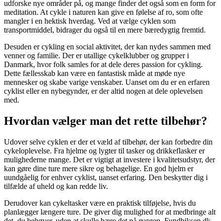
udforske nye områder på, og mange finder det også som en form for
meditation. At cykle i naturen kan give en følelse af ro, som ofte
mangler i en hektisk hverdag. Ved at vælge cyklen som
transportmiddel, bidrager du også til en mere bæredygtig fremtid.
Desuden er cykling en social aktivitet, der kan nydes sammen med
venner og familie. Der er utallige cykelklubber og grupper i
Danmark, hvor folk samles for at dele deres passion for cykling.
Dette fællesskab kan være en fantastisk måde at møde nye
mennesker og skabe varige venskaber. Uanset om du er en erfaren
cyklist eller en nybegynder, er der altid nogen at dele oplevelsen
med.
Hvordan vælger man det rette tilbehør?
Udover selve cyklen er der et væld af tilbehør, der kan forbedre din
cykeloplevelse. Fra hjelme og lygter til tasker og drikkeflasker er
mulighederne mange. Det er vigtigt at investere i kvalitetsudstyr, der
kan gøre dine ture mere sikre og behagelige. En god hjelm er
uundgåelig for enhver cyklist, uanset erfaring. Den beskytter dig i
tilfælde af uheld og kan redde liv.
Derudover kan cykeltasker være en praktisk tilføjelse, hvis du
planlægger længere ture. De giver dig mulighed for at medbringe alt
det, du behøver, uden at skulle bære det på ryggen. Fundbiksen.dk