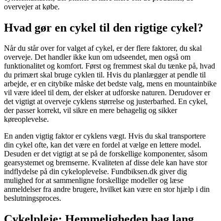
overvejer at købe.
Hvad gør en cykel til den rigtige cykel?
Når du står over for valget af cykel, er der flere faktorer, du skal
overveje. Det handler ikke kun om udseendet, men også om
funktionalitet og komfort. Først og fremmest skal du tænke på, hvad
du primært skal bruge cyklen til. Hvis du planlægger at pendle til
arbejde, er en citybike måske det bedste valg, mens en mountainbike
vil være ideel til dem, der elsker at udforske naturen. Derudover er
det vigtigt at overveje cyklens størrelse og justerbarhed. En cykel,
der passer korrekt, vil sikre en mere behagelig og sikker
køreoplevelse.
En anden vigtig faktor er cyklens vægt. Hvis du skal transportere
din cykel ofte, kan det være en fordel at vælge en lettere model.
Desuden er det vigtigt at se på de forskellige komponenter, såsom
gearsystemet og bremserne. Kvaliteten af disse dele kan have stor
indflydelse på din cykeloplevelse. Fundbiksen.dk giver dig
mulighed for at sammenligne forskellige modeller og læse
anmeldelser fra andre brugere, hvilket kan være en stor hjælp i din
beslutningsproces.
Cykelpleje: Hemmeligheden bag lang