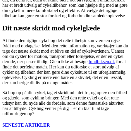
har et bredt udvalg af cykeltilbehør, som kan hjælpe dig med at gøre
din cykeltur mere komfortabel og effektiv. At vælge det rigtige
tilbehør kan gøre en stor forskel og forbedre din samlede oplevelse.
Dit næste skridt mod cykelglæde
At finde den rigtige cykel og det rette tilbehør kan være en rejse
fyldt med opdagelse. Med den rette information og værktøjer kan du
tage det næste skridt mod at blive en del af cykelverdenen. Uanset
om du cykler for motion, transport eller fornøjelse, er der en cykel
derude, der passer til dig. Glem ikke at besøge
fundbiksen.dk
for at
finde det perfekte match. Her kan du udforske et stort udvalg af
cykler og tilbehør, der kan gøre dine cykelture til en uforglemmelig
oplevelse. Cykling er mere end bare en aktivitet; det er en livsstil,
der kan berige dit liv på mange måder.
Så hop op på din cykel, tag et skridt ud i det fri, og oplev den frihed
og glæde, som cykling bringer. Med den rette cykel og det rette
udstyr kan du nyde alle de fordele, som denne fantastiske aktivitet
har at tilbyde. Cykling venter på dig – er du klar til at tage
udfordringen op?
SENESTE ARTIKLER